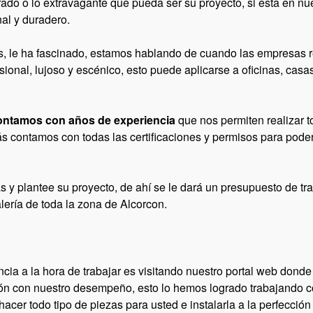
ado o lo extravagante que pueda ser su proyecto, si esta en n
al y duradero.
s, le ha fascinado, estamos hablando de cuando las empresas r
ional, lujoso y escénico, esto puede aplicarse a oficinas, casa
contamos con años de experiencia
que nos permiten realizar t
 contamos con todas las certificaciones y permisos para poder tr
 y plantee su proyecto, de ahí se le dará un presupuesto de tra
lería de toda la zona de Alcorcon.
cia a la hora de trabajar es visitando nuestro portal web donde
ión con nuestro desempeño, esto lo hemos logrado trabajando c
er todo tipo de piezas para usted e instalarla a la perfección si