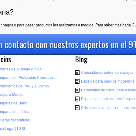
ana?
izar pagos o para pasar productos las realizamos a medida. Para saber más haga
CL
 contacto con nuestros expertos en el 9
icios
Blog
ntanas de Alumnio y PVC
Curiosidades sobre los espejos
mparas de Proteccion Coronavirus
Espejos para pasillos modernos
rramientos de PVC y Aluminio
Barandillas de cristal para escal
pejos a Medida
Espejos en habitaciones feng shu
mparas de Baño
Cristales curvos para vitrinas hos
mparas de oficina
rieras decorativas
so Legal | LSSI