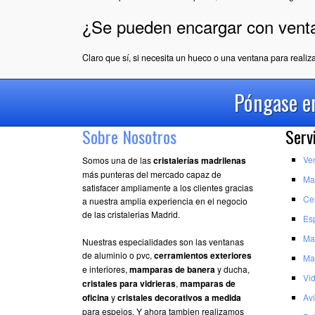
¿Se pueden encargar con vent
Claro que sí, si necesita un hueco o una ventana para real
Póngase en
Sobre Nosotros
Serv
Ve
Somos una de las
cristalerías madrilenas
más punteras del mercado capaz de
Ma
satisfacer ampliamente a los clientes gracias
Ce
a nuestra amplia experiencia en el negocio
de las cristalerias Madrid.
Es
Ma
Nuestras especialidades son las ventanas
de aluminio o pvc,
cerramientos exteriores
Ma
e interiores,
mamparas de banera
y ducha,
Vid
cristales para vidrieras
,
mamparas de
oficina
y
cristales decorativos a medida
Avi
para espejos. Y ahora tambien realizamos