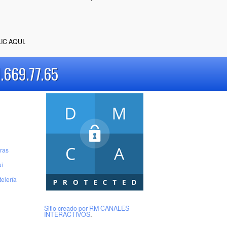
IC AQUI
.
1.669.77.65
eras
i
telería
Sitio creado por
RM CANALES
INTERACTIVOS
.