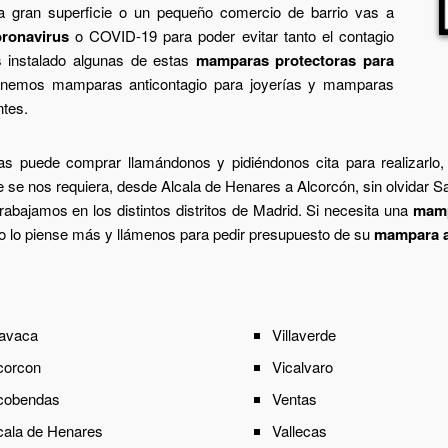
a gran superficie o un pequeño comercio de barrio vas a
oronavirus
o COVID-19 para poder evitar tanto el contagio
 instalado algunas de estas
mamparas protectoras para
Tenemos mamparas anticontagio para joyerías y mamparas
ntes.
s puede comprar llamándonos y pidiéndonos cita para realizarlo
 se nos requiera, desde Alcala de Henares a Alcorcón, sin olvidar 
abajamos en los distintos distritos de Madrid. Si necesita una
mamp
 lo piense más y llámenos para pedir presupuesto de su
mampara a
avaca
Villaverde
corcon
Vicalvaro
cobendas
Ventas
cala de Henares
Vallecas